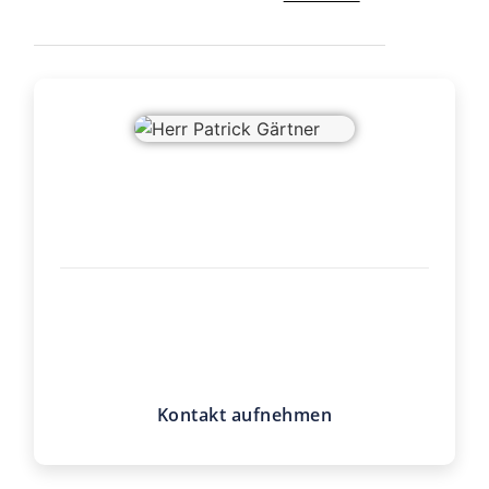
Herr Patrick Gärtner
Neuer Weg 12
26506 Norden
Telefon
04931 937018
E-Mail
p.gaertner@claashen.de
Kontakt aufnehmen