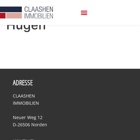
Makler:
Herr Gerrit
Hugen
Privatsphäre-Einstellungen ändern
Historie der Privatsphäre-Einstellungen
ADRESSE
CLAASHEN
IMMOBILIEN
Neuer Weg 12
D-26506 Norden