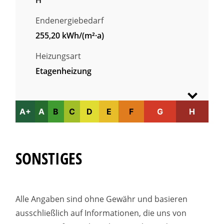
H
Endenergiebedarf
255,20 kWh/(m²·a)
Heizungsart
Etagenheizung
A+
A
B
C
D
E
F
G
H
SONSTIGES
Alle Angaben sind ohne Gewähr und basieren
ausschließlich auf Informationen, die uns von