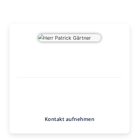
Herr Patrick Gärtner
Neuer Weg 12
26506 Norden
Telefon
04931 937018
E-Mail
p.gaertner@claashen.de
Kontakt aufnehmen