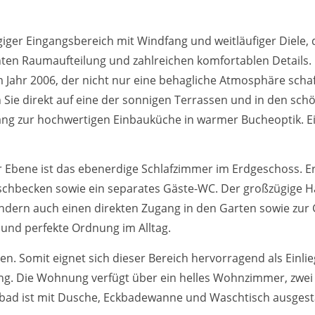
giger Eingangsbereich mit Windfang und weitläufiger Diele
hten Raumaufteilung und zahlreichen komfortablen Details
hr 2006, der nicht nur eine behagliche Atmosphäre schaff
Sie direkt auf eine der sonnigen Terrassen und in den sch
ang zur hochwertigen Einbauküche in warmer Bucheoptik. E
r Ebene ist das ebenerdige Schlafzimmer im Erdgeschoss. E
chbecken sowie ein separates Gäste-WC. Der großzügige H
ondern auch einen direkten Zugang in den Garten sowie zur 
 und perfekte Ordnung im Alltag.
en. Somit eignet sich dieser Bereich hervorragend als Einl
g. Die Wohnung verfügt über ein helles Wohnzimmer, zwei 
tbad ist mit Dusche, Eckbadewanne und Waschtisch ausgesta