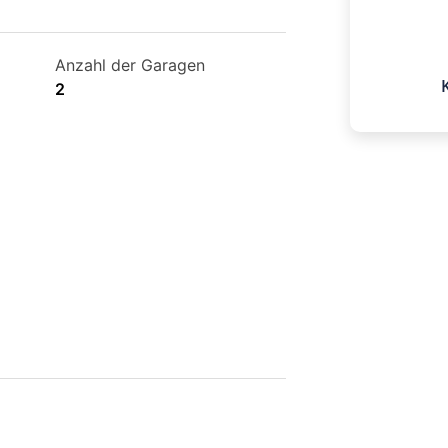
E-Mail
m.heres@
Anzahl der Garagen
2