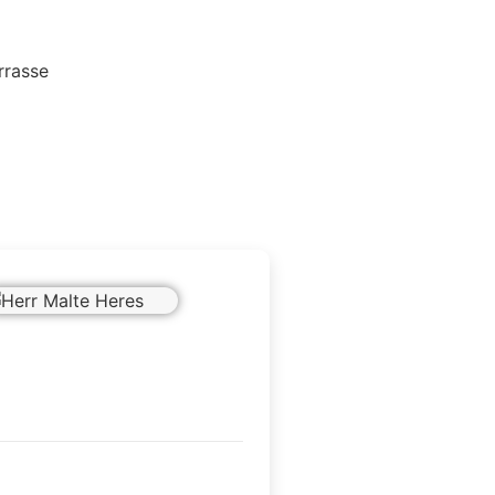
Journal (Bild)
Herr Malte Heres
g 12
rden
7019