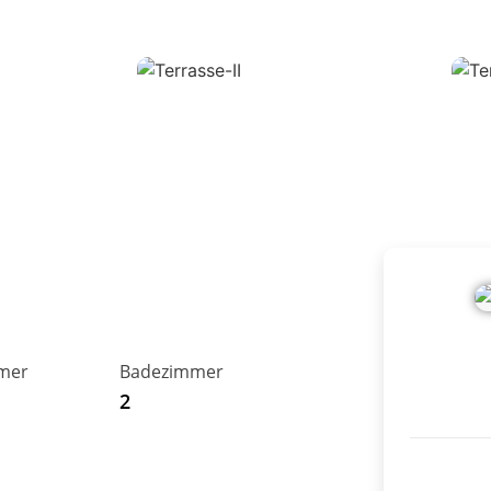
mer
Badezimmer
Neuer We
2
26506 No
Telefon
04931 93