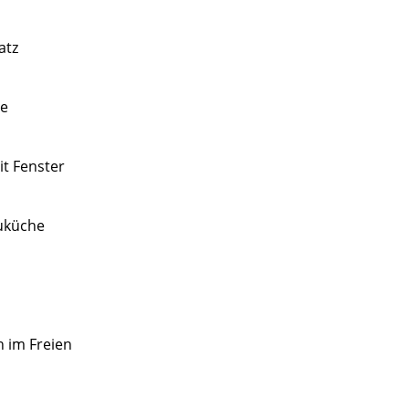
atz
e
t Fenster
uküche
 im Freien