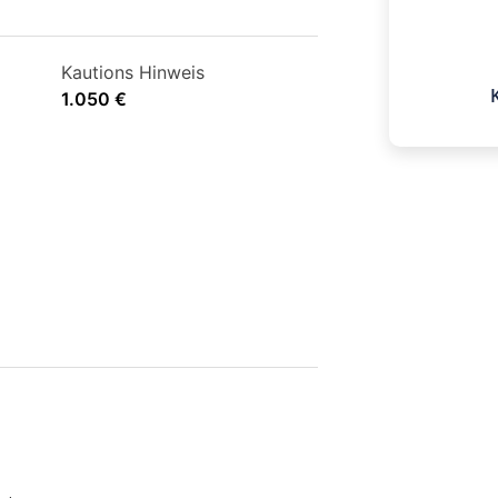
E-Mail
g.hugen@
Kautions Hinweis
n
1.050 €