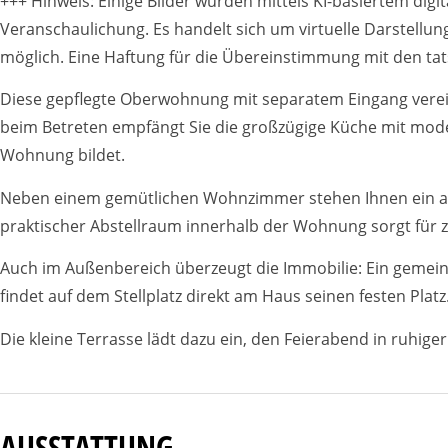
+++ Hinweis: Einige Bilder wurden mittels KI-basiertem dig
Veranschaulichung. Es handelt sich um virtuelle Darstell
möglich. Eine Haftung für die Übereinstimmung mit den t
Diese gepflegte Oberwohnung mit separatem Eingang verei
beim Betreten empfängt Sie die großzügige Küche mit mode
Wohnung bildet.
Neben einem gemütlichen Wohnzimmer stehen Ihnen ein ang
praktischer Abstellraum innerhalb der Wohnung sorgt für
Auch im Außenbereich überzeugt die Immobilie: Ein gemeinsc
findet auf dem Stellplatz direkt am Haus seinen festen Platz
Die kleine Terrasse lädt dazu ein, den Feierabend in ruh
AUSSTATTUNG