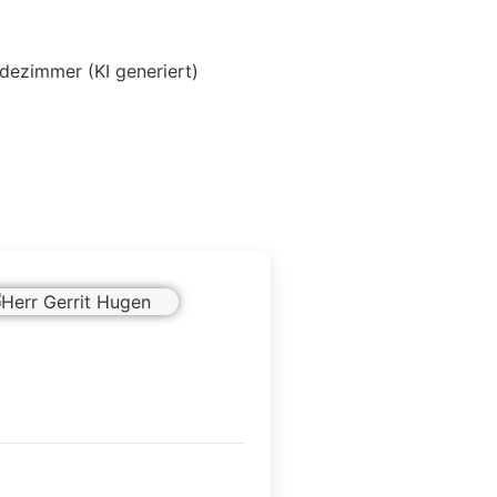
Schlafzimmer (KI generie
Herr Gerrit Hugen
g 12
rden
7015