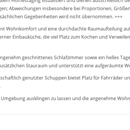
italem Homestaging visualisiert und dienen ausschließlich d
ungen; Abweichungen insbesondere bei Proportionen, Größen
atsächlichen Gegebenheiten wird nicht übernommen. +++
nt Wohnkomfort und eine durchdachte Raumaufteilung auf 
rner Einbauküche, die viel Platz zum Kochen und Verweilen
enehm geschnittenes Schlafzimmer sowie ein helles Tages
 zusätzlichen Stauraum und unterstützt eine aufgeräumte
haftlich genutzter Schuppen bietet Platz für Fahrräder und
.
iger Umgebung ausklingen zu lassen und die angenehme Wohn