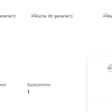
mer
Badezimmer
Neuer We
1
26506 No
Telefon
04931 93